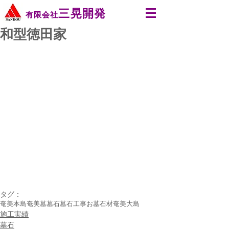
三晃開発
有限会社
和型徳田家
タグ：
奄美本島
奄美
墓
墓石
墓石工事
お墓
石材
奄美大島
施工実績
墓石