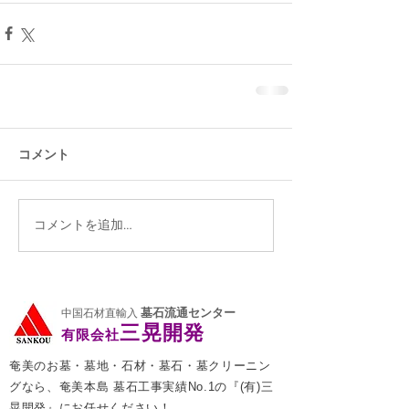
コメント
コメントを追加…
墓石流通センター
中国石材直輸入
三晃開発
有限会社
奄美のお墓・墓地・石材・墓石・墓クリーニン
グなら、奄美本島 墓石工事実績No.1の『(有)三
晃開発』にお任せください！