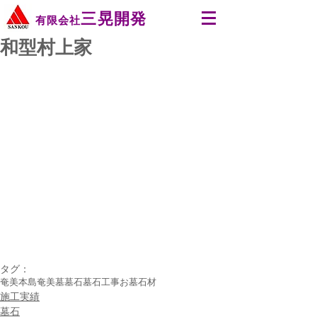
三晃開発
有限会社
和型村上家
タグ：
奄美本島
奄美
墓
墓石
墓石工事
お墓
石材
施工実績
墓石