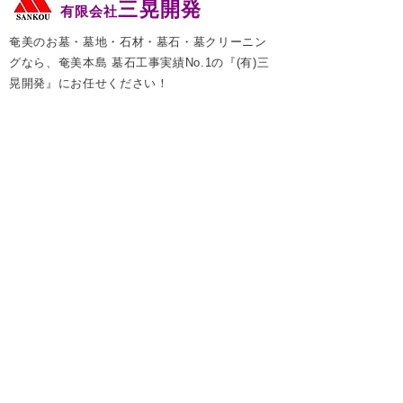
三晃開発
有限会社
奄美のお墓・墓地・石材・墓石・墓クリーニン
グなら、奄美本島 墓石工事実績No.1の『(有)三
晃開発』にお任せください！
会社名：有限会社 三晃開発
住所：〒894-0004 鹿児島県奄美市名瀬鳩浜町
220
電話番号：
0997-53-2059
FAX番号：0997-52-9964
メールアドレス：
sankou-2@gaea.ocn.ne.jp