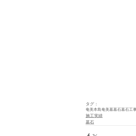
タグ：
奄美本島
奄美
墓
墓石
墓石工
施工実績
墓石