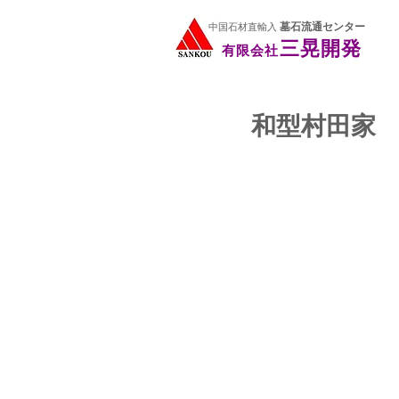
三晃開発
有限会社
墓石流通センター
中国石材直輸入
三晃開発
有限会社
和型村田家