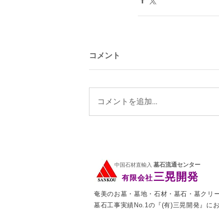
コメント
コメントを追加…
墓石流通センター
中国石材直輸入
三晃開発
有限会社
奄美のお墓・墓地・石材・墓石・墓クリ
墓石工事実績No.1の『(有)三晃開発』に