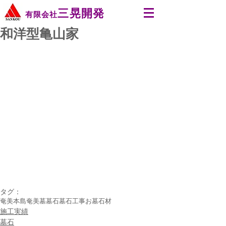
三晃開発
有限会社
和洋型亀山家
タグ：
奄美本島
奄美
墓
墓石
墓石工事
お墓
石材
施工実績
墓石