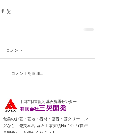
コメント
コメントを追加…
墓石流通センター
中国石材直輸入
三晃開発
有限会社
奄美のお墓・墓地・石材・墓石・墓クリーニン
グなら、奄美本島 墓石工事実績No.1の『(有)三
晃開発』にお任せください！