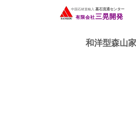
三晃開発
有限会社
墓石流通センター
中国石材直輸入
三晃開発
有限会社
和洋型森山