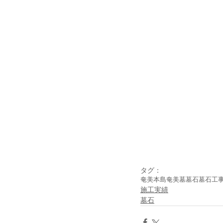
タグ：
奄美本島
奄美
墓
墓石
墓石工
施工実績
墓石