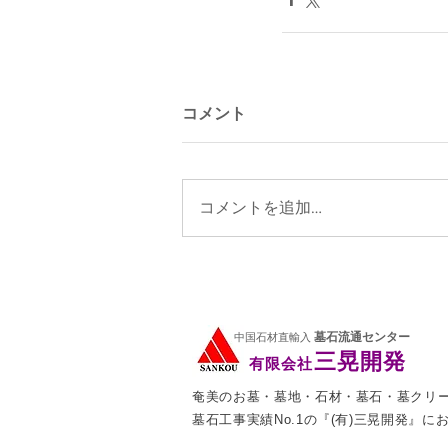
コメント
コメントを追加…
墓石流通センター
中国石材直輸入
三晃開発
有限会社
奄美のお墓・墓地・石材・墓石・墓クリ
墓石工事実績No.1の『(有)三晃開発』に