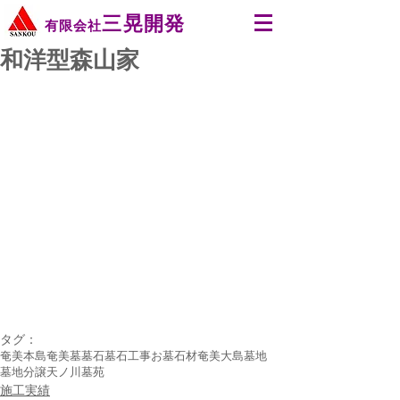
三晃開発
有限会社
和洋型森山家
タグ：
奄美本島
奄美
墓
墓石
墓石工事
お墓
石材
奄美大島
墓地
墓地分譲
天ノ川墓苑
施工実績