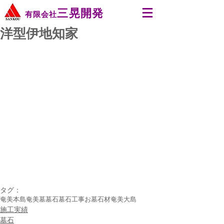
三晃開発
有限会社
洋型伊地知家
タグ：
奄美本島
奄美
墓
墓石
墓石工事
お墓
石材
奄美大島
施工実績
墓石