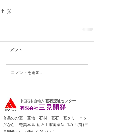
コメント
コメントを追加…
墓石流通センター
中国石材直輸入
三晃開発
有限会社
奄美のお墓・墓地・石材・墓石・墓クリーニン
グなら、奄美本島 墓石工事実績No.1の『(有)三
晃開発』にお任せください！