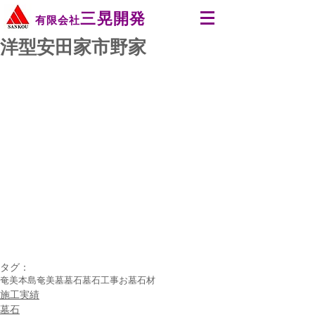
三晃開発
有限会社
洋型安田家市野家
タグ：
奄美本島
奄美
墓
墓石
墓石工事
お墓
石材
施工実績
墓石