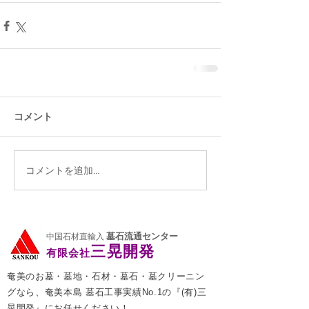
コメント
コメントを追加…
墓石流通センター
中国石材直輸入
三晃開発
有限会社
奄美のお墓・墓地・石材・墓石・墓クリーニン
グなら、奄美本島 墓石工事実績No.1の『(有)三
晃開発』にお任せください！