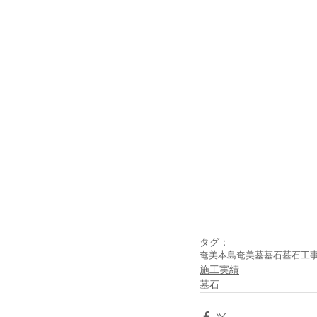
タグ：
奄美本島
奄美
墓
墓石
墓石工
施工実績
墓石