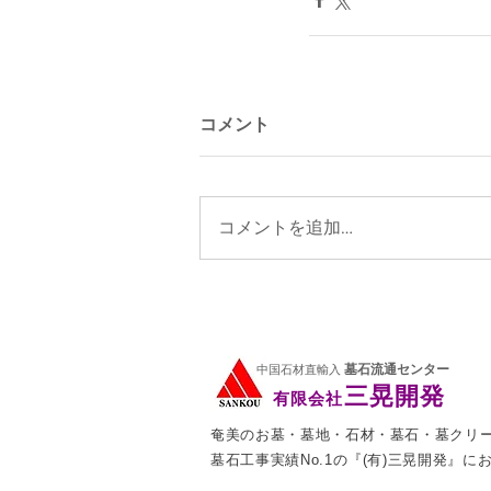
コメント
コメントを追加…
墓石流通センター
中国石材直輸入
三晃開発
有限会社
奄美のお墓・墓地・石材・墓石・墓クリ
墓石工事実績No.1の『(有)三晃開発』に