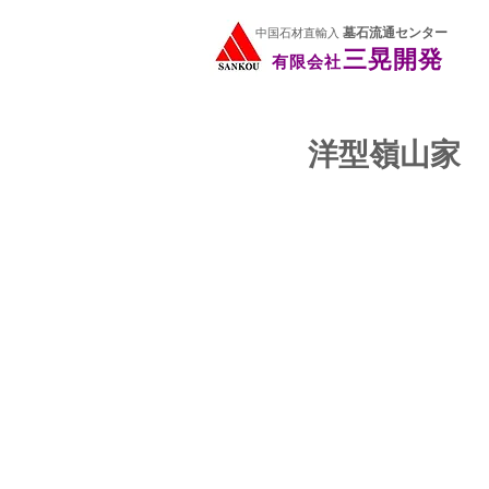
三晃開発
有限会社
墓石流通センター
中国石材直輸入
三晃開発
有限会社
洋型嶺山家