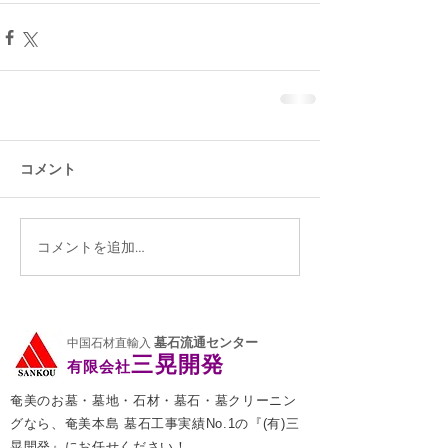
コメント
コメントを追加…
墓石流通センター
中国石材直輸入
三晃開発
有限会社
奄美のお墓・墓地・石材・墓石・墓クリーニン
グなら、奄美本島 墓石工事実績No.1の『(有)三
晃開発』にお任せください！