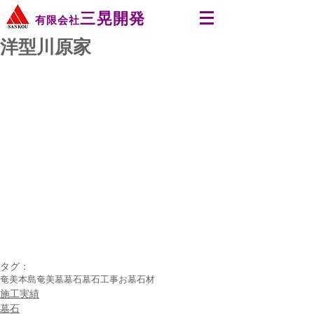
三晃開発
有限会社
洋型川原家
タグ：
奄美本島
奄美
墓
墓石
墓石工事
お墓
石材
施工実績
墓石