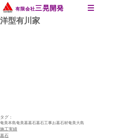
三晃開発
有限会社
洋型有川家
タグ：
奄美本島
奄美
墓
墓石
墓石工事
お墓
石材
奄美大島
施工実績
墓石