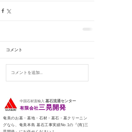
コメント
コメントを追加…
墓石流通センター
中国石材直輸入
三晃開発
有限会社
奄美のお墓・墓地・石材・墓石・墓クリーニン
グなら、奄美本島 墓石工事実績No.1の『(有)三
晃開発』にお任せください！