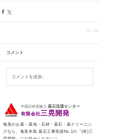
コメント
コメントを追加…
墓石流通センター
中国石材直輸入
三晃開発
有限会社
奄美のお墓・墓地・石材・墓石・墓クリーニン
グなら、奄美本島 墓石工事実績No.1の『(有)三
晃開発』にお任せください！