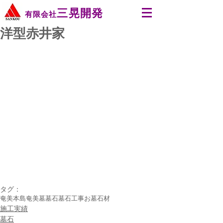
三晃開発
有限会社
洋型赤井家
タグ：
奄美本島
奄美
墓
墓石
墓石工事
お墓
石材
施工実績
墓石