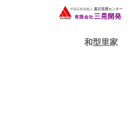
三晃開発
有限会社
墓石流通センター
中国石材直輸入
三晃開発
有限会社
和型里家