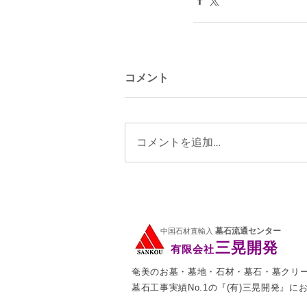
コメント
コメントを追加…
墓石流通センター
中国石材直輸入
三晃開発
有限会社
奄美のお墓・墓地・石材・墓石・墓クリ
墓石工事実績No.1の『(有)三晃開発』に