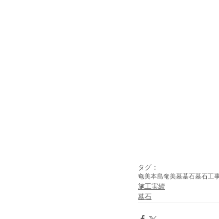
タグ：
奄美本島
奄美
墓
墓石
墓石工
施工実績
墓石