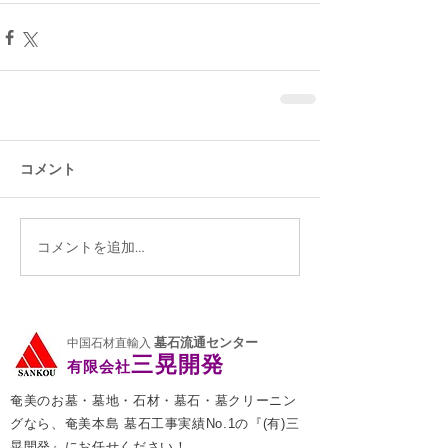
コメント
コメントを追加…
墓石流通センター
中国石材直輸入
三晃開発
有限会社
奄美のお墓・墓地・石材・墓石・墓クリーニン
グなら、奄美本島 墓石工事実績No.1の『(有)三
晃開発』にお任せください！