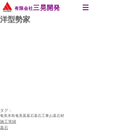
三晃開発
有限会社
洋型勢家
タグ：
奄美本島
奄美
墓
墓石
墓石工事
お墓
石材
施工実績
墓石