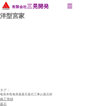
三晃開発
有限会社
洋型宮家
タグ：
奄美本島
奄美
墓
墓石
墓石工事
お墓
石材
施工実績
墓石