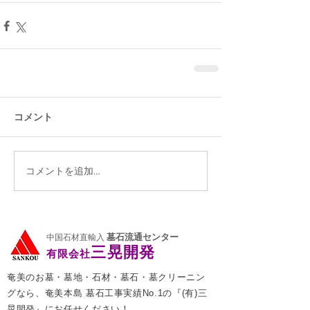
コメント
コメントを追加…
墓石流通センター
中国石材直輸入
三晃開発
有限会社
奄美のお墓・墓地・石材・墓石・墓クリーニン
グなら、奄美本島 墓石工事実績No.1の『(有)三
晃開発』にお任せください！