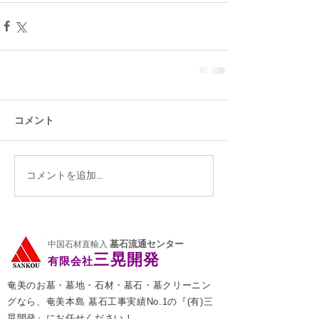
コメント
コメントを追加…
墓石流通センター
中国石材直輸入
三晃開発
有限会社
奄美のお墓・墓地・石材・墓石・墓クリーニン
グなら、奄美本島 墓石工事実績No.1の『(有)三
晃開発』にお任せください！