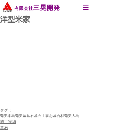
三晃開発
有限会社
洋型米家
タグ：
奄美本島
奄美
墓
墓石
墓石工事
お墓
石材
奄美大島
施工実績
墓石