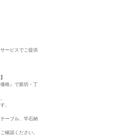
をサービスでご提供
様】
の価格』で親切・丁
す。
ます。
石テーブル、竿石納
。
をご確認ください。