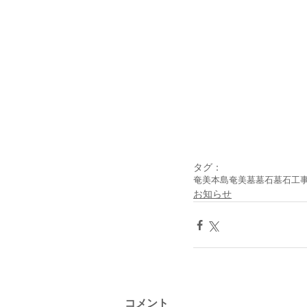
タグ：
奄美本島
奄美
墓
墓石
墓石工
お知らせ
コメント