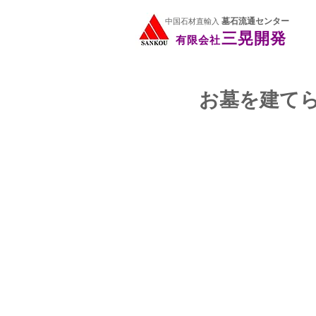
三晃開発
有限会社
墓石流通センター
中国石材直輸入
三晃開発
有限会社
お墓を建て