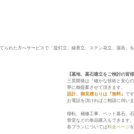
てられた方へサービスで「提灯立、線香立、ステン花立、湯呑」
【墓地、墓石建立をご検討の皆
三晃開発は『確かな技術と安心
寧に御提案させて頂きます。
設計、御見積もりは『無料』
で
お電話を頂ければご相談に伺い
移転、補修工事、ペット墓石、
骨堂などの単品購入もできます
各プランについては
料金ページ