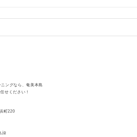
ーニングなら、奄美本島
お任せください！
浜町220
.jp