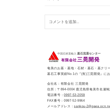
コメントを追加…
墓石流通センター
中国石材直輸入
三晃開発
有限会社
奄美のお墓・墓地・石材・墓石・墓クリ
墓石工事実績No.1の『(有)三晃開発』に
会社名：有限会社 三晃開発
住所：〒894-0004 鹿児島県奄美市名瀬鳩
電話番号：
0997-53-2059
FAX番号：0997-52-9964
メールアドレス：
sankou-2@gaea.ocn.ne